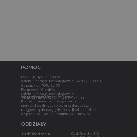
POMOC
Dla aktualnych Klientów
opiekaklienta@superksiegowa.pl +48 (22) 100 50
60 pon. – pt.: 9:00-17:00
Dla nowych Klientów
opiekaklienta@superksiegowa.pl
Wsparcie techniczne i księgowe
+48 (22) 100 67 62
pon – pt.: 9:00-17:00
Korzystaj ze wsparcia księgowych,
specjalistów ds. podatków oraz doradców.
Księgowi są do Twojej dyspozycji od poniedziałku
do piątku od 9 do 17. Infolinia:
22 100 67 62
ODDZIAŁY
CashDirector S.A
CashDirector S.A