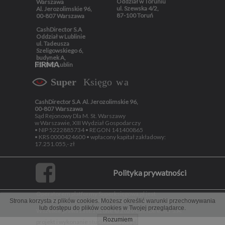
Oddział w Toruniu
Warszawa
ul. Szewska 4/2,
Al. Jerozolimskie 96,
87-100 Toruń
00-807 Warszawa
CashDirector S.A
Oddział w Lublinie
ul. Tadeusza
Szeligowskiego 6,
budynek A,
FIRMA
20-883 Lublin
CashDirector S.A
Al. Jerozolimskie 96,
00-807 Warszawa
Sąd Rejonowy Dla M. St. Warszawy
w Warszawie, XIII Wydział Gospodarczy
• NIP 5222885734 • REGON 141400865
• KRS 0000424600 • wpłacony kapitał zakładowy:
17.251.055,- zł
Polityka prywatności
Operatorem platformy Superksięgowa.pl jest
CashDirector S.A. Al. Jerozolimskie 96, 00-807 Warszawa
Strona korzysta z plików cookies. Możesz określić warunki przechowywania
lub dostępu do plików cookies w Twojej przeglądarce.
Wszelkie prawa zastrzeżone © 2020 CashDirector S.A.
Rozumiem
projekt i wykonanie
studiokreatywa.pl