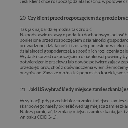
Jeśli klient chce rozpocząć działalność np. w połowie cz
20.
Czy klient przed rozpoczęciem dz g może brać
Tak jak najbardziej można tak zrobić.
Na podstawie ustawy o podatku dochodowym od osób fi
poniesione przed rozpoczęciem działalności gospodarc
prowadzonej działalności i zostały poniesione w celu
działalności gospodarczej, a sposób ich rozliczenia zal
Wydatki sprzed rozpoczęciem działalności powinny 
potwierdzenie przelewu lub dowód potwierdzający zapł
przedsiębiorcy, choć z doświadczenia wiem, że możemy j
przypisane. Zawsze można też poprosić o korektę wcześn
Jaki US wybrać kiedy miejsce zamieszkania je
W sytuacji, gdy przedsiębiorca zmieni miejsce zamies
skarbowego należy określić według miejsca zamieszkani
Należy pamiętać, iż zmianę miejsca zamieszkania, jak i
wniosku CEIDG-1).