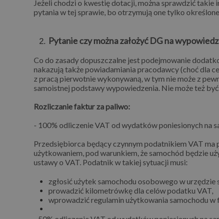
Jeżeli chodzi o kwestię dotacji, można sprawdzić takie
pytania w tej sprawie, bo otrzymują one tylko określone
Pytanie czy można założyć DG na wypowiedzeniu
Co do zasady dopuszczalne jest podejmowanie dodatkowe
nakazują także powiadamiania pracodawcy (choć dla 
z pracą pierwotnie wykonywaną, w tym nie może z pewno
samoistnej podstawy wypowiedzenia. Nie może też by
Rozliczanie faktur za paliwo:
- 100% odliczenie VAT od wydatków poniesionych na
Przedsiębiorca będący czynnym podatnikiem VAT ma 
użytkowaniem, pod warunkiem, że samochód będzie uży
ustawy o VAT. Podatnik w takiej sytuacji musi:
zgłosić użytek samochodu osobowego w urzędzie
prowadzić kilometrówkę dla celów podatku VAT,
wprowadzić regulamin użytkowania samochodu w f
- 50% odliczenie VAT od wydatków poniesionych na 